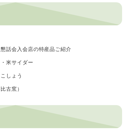
ん
業懇話会入会店の特産品ご紹介
ー・米サイダー
柚こしょう
 比古窯）