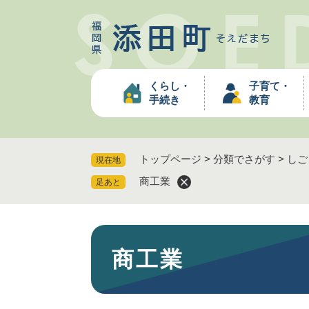
ペ
ー
ジ
の
先
くらし・
子育て・
頭
手続き
教育
で
す
。
トップページ
>
分類でさがす
>
しご
現在地
商工業
足あと
本
商工業
文