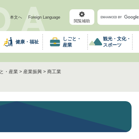
メニューを飛ばして本文へ
キ
本文へ
Foreign Language
ー
閲覧補助
ワ
ー
しごと・
観光・文化・
健康・福祉
ド
産業
スポーツ
検
索
と・産業
>
産業振興
>
商工業