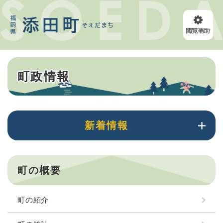
ペ
メニューを飛ばして本文へ
ー
ジ
の
先
頭
本
で
町政情報
文
す
。
新着情報
町の概要
町の紹介