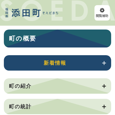
ペ
メニューを飛ばして本文へ
ー
ジ
の
先
頭
本
で
町の概要
文
す
。
新着情報
町の紹介
町の統計