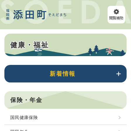
ペ
メニューを飛ばして本文へ
ー
ジ
の
先
頭
本
で
健康・福祉
文
す
。
新着情報
保険・年金
国民健康保険