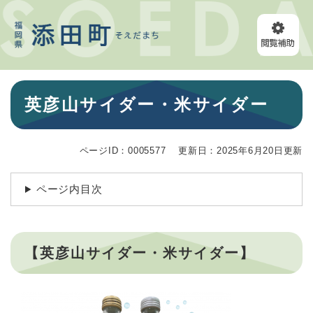
ペ
メニューを飛ばして本文へ
ー
ジ
の
先
頭
本
で
英彦山サイダー・米サイダー
文
す
。
ページID：0005577
更新日：2025年6月20日更新
ページ内目次
【英彦山サイダー・米サイダー】