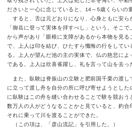
取り残されていた。上人は犯した罪を悔い、不動
ださいと一心に念じていると、14～5歳くらいの
すると、舌は元どおりになり、心身ともに安ら
「御岳に登って実体を拝すべし」という。そこで
から声があり「眼根に支障があるから本物を見る
で、上人は印を結び、ひたすら懺悔の行をしてい
る。上人が望んだ池の主の実体で、仏の慈悲によ
である。上人は欣喜雀躍し、礼を言って山を去っ
また、臥験は脊振山の立験と肥前国千栗の渡し
に立って渡し舟を自分の所に呼び寄せようとした
に臥験はこの舟を縫い合わせることで験を競おう
数万人の人がどうなることかと見ていると、釣合
それに乗って川を渡ることができた。
（この項は、「彦山流記」を引用した。）