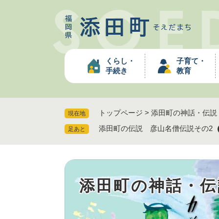
ペ
ー
ジ
の
先
くらし・
子育て・
頭
手続き
教育
で
す
。
トップページ
>
添田町の神話・伝説
現在地
添田町の伝説 彦山名僧伝説その2
足あと
添田町の神話・伝