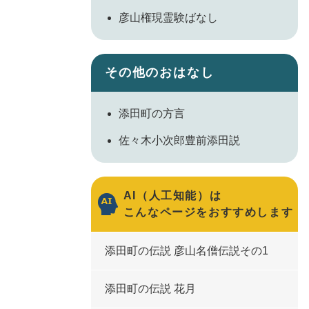
彦山権現霊験ばなし
その他のおはなし
添田町の方言
佐々木小次郎豊前添田説
AI（人工知能）は
こんなページをおすすめします
添田町の伝説 彦山名僧伝説その1
添田町の伝説 花月