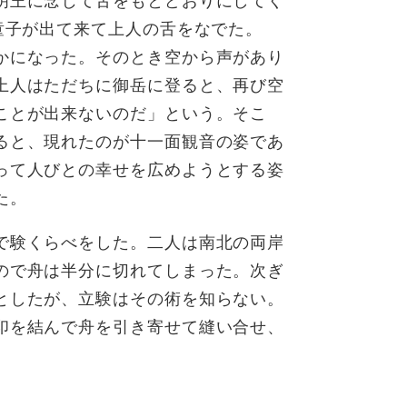
明王に念じて舌をもとどおりにしてく
童子が出て来て上人の舌をなでた。
かになった。そのとき空から声があり
上人はただちに御岳に登ると、再び空
ことが出来ないのだ」という。そこ
ると、現れたのが十一面観音の姿であ
って人びとの幸せを広めようとする姿
た。
で験くらべをした。二人は南北の両岸
ので舟は半分に切れてしまった。次ぎ
としたが、立験はその術を知らない。
印を結んで舟を引き寄せて縫い合せ、