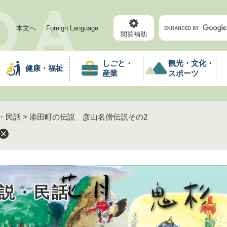
メニューを飛ばして本文へ
キ
本文へ
Foreign Language
ー
閲覧補助
ワ
ー
しごと・
観光・文化・
健康・福祉
ド
産業
スポーツ
検
索
・民話
>
添田町の伝説 彦山名僧伝説その2
説・民話