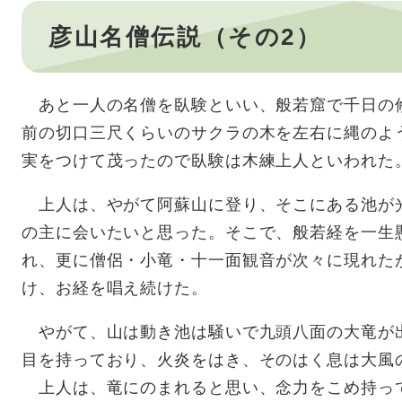
彦山名僧伝説（その2）
あと一人の名僧を臥験といい、般若窟で千日の
前の切口三尺くらいのサクラの木を左右に縄のよ
実をつけて茂ったので臥験は木練上人といわれた
上人は、やがて阿蘇山に登り、そこにある池が
の主に会いたいと思った。そこで、般若経を一生
れ、更に僧侶・小竜・十一面観音が次々に現れた
け、お経を唱え続けた。
やがて、山は動き池は騒いで九頭八面の大竜が出
目を持っており、火炎をはき、そのはく息は大風
上人は、竜にのまれると思い、念力をこめ持って