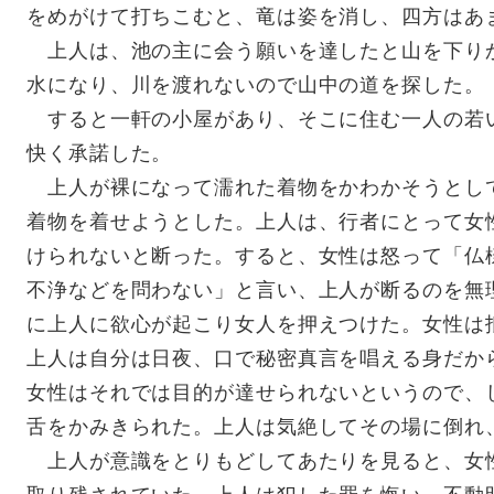
をめがけて打ちこむと、竜は姿を消し、四方はあ
上人は、池の主に会う願いを達したと山を下り
水になり、川を渡れないので山中の道を探した。
すると一軒の小屋があり、そこに住む一人の若
快く承諾した。
上人が裸になって濡れた着物をかわかそうとし
着物を着せようとした。上人は、行者にとって女
けられないと断った。すると、女性は怒って「仏
不浄などを問わない」と言い、上人が断るのを無
に上人に欲心が起こり女人を押えつけた。女性は
上人は自分は日夜、口で秘密真言を唱える身だか
女性はそれでは目的が達せられないというので、
舌をかみきられた。上人は気絶してその場に倒れ
上人が意識をとりもどしてあたりを見ると、女