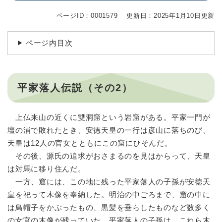
ページID：0001579
更新日：2025年1月10日更新
ページ内目次
平家落人伝説（その2）
上仏来山の近くに雙洞窟という岩窟がある。平家一門が
壇の浦で敗れたとき、安徳天皇の一行は彦山に落ちのび、
天皇は12人の官女とともにこの窟にひそんだ。
その後、源氏の追求がおさまるのを見はからって、天皇
は対馬に移り住んだ。
一方、窟には、この地に残った平家落人の子孫が安徳天
皇を祀って木像を奉納した。明治の中ごろまで、窟の中に
は鳥帽子をかぶったもの、黒髪を垂らしたものなど数多く
の女官の木像が残っていた。平家落人の子孫は、これら木