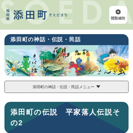
ペ
メニューを飛ばして本文へ
ー
ジ
の
先
頭
添田町の神話・伝説・民話
で
す
。
添田町の神話・伝説・民話メニュー
本
添田町の伝説 平家落人伝説そ
文
の2