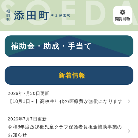
ペ
メニューを飛ばして本文へ
ー
ジ
の
先
頭
本
で
補助金・助成・手当て
文
す
。
新着情報
2026年7月30日更新
【10月1日～】高校生年代の医療費が無償になります
2026年7月7日更新
令和8年度放課後児童クラブ保護者負担金補助事業の
お知らせ