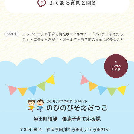
よくある質問と回答
トップページ
>
子育て情報ポータルサイト「のびのびそえだっ
現在地
こ」
>
成長からさがす
>
誕生まで
>
就学前の児童に必要なこと
添田町役場
健康子育て応援課
〒824-0691
福岡県田川郡添田町大字添田2151