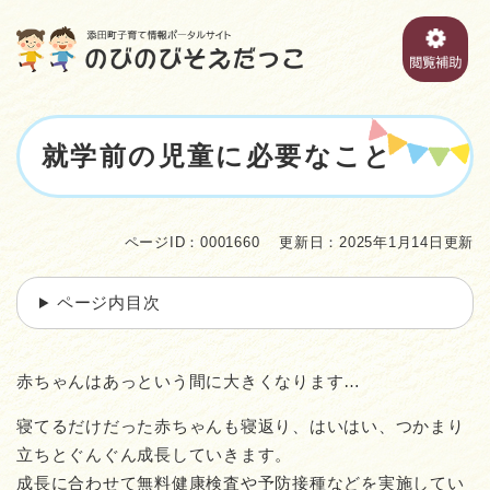
ペ
メニューを飛ばして本文へ
ー
ジ
の
先
頭
本
で
就学前の児童に必要なこと
文
す
。
ページID：0001660
更新日：2025年1月14日更新
ページ内目次
赤ちゃんはあっという間に大きくなります…
寝てるだけだった赤ちゃんも寝返り、はいはい、つかまり
立ちとぐんぐん成長していきます。
成長に合わせて無料健康検査や予防接種などを実施してい