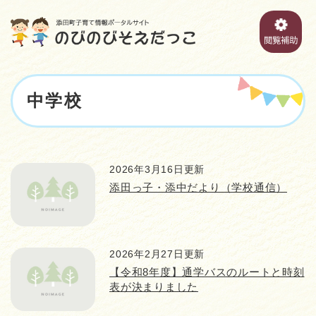
ペ
メニューを飛ばして本文へ
ー
ジ
の
先
頭
本
で
中学校
文
す
。
2026年3月16日更新
添田っ子・添中だより（学校通信）
2026年2月27日更新
【令和8年度】通学バスのルートと時刻
表が決まりました