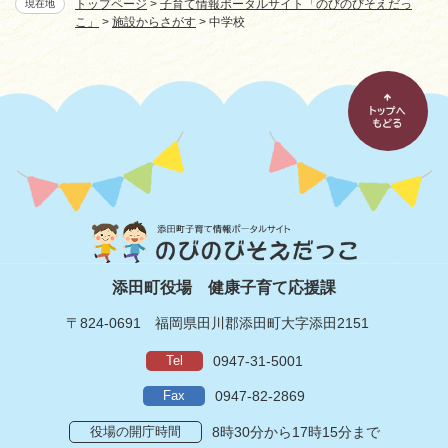
トップページ
>
子育て情報ポータルサイト「のびのびそえだっ
現在地
こ」
>
施設からさがす
>
中学校
添田町役場
健康子育て応援課
〒824-0691
福岡県田川郡添田町大字添田2151
Tel
0947-31-5001
Fax
0947-82-2869
役場の開庁時間
8時30分から17時15分まで