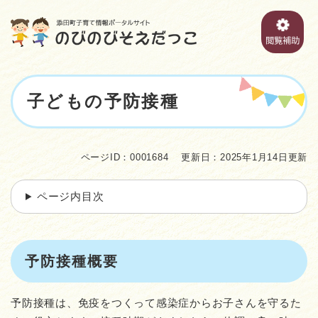
ペ
メニューを飛ばして本文へ
ー
ジ
の
先
頭
本
で
子どもの予防接種
文
す
。
ページID：0001684
更新日：2025年1月14日更新
ページ内目次
予防接種概要
予防接種は、免疫をつくって感染症からお子さんを守るた