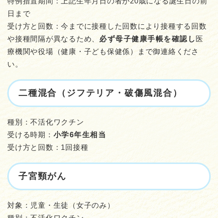
特例措置期間：上記生年月日の者が20歳になる誕生日の前
日まで
受け方と回数：今までに接種した回数により接種する回数
や接種間隔が異なるため、
必ず母子健康手帳を確認し
医
療機関や役場（健康・子ども保健係）まで御連絡くださ
い。
二種混合（ジフテリア・破傷風混合）
種別：不活化ワクチン
受ける時期：
小学6年生相当
受け方と回数：1回接種
子宮頸がん
対象：児童・生徒（女子のみ）
種別：不活化ワクチン