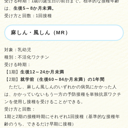
受ける時期：1歳の誕生日の前日まで。標準的な接種年齢
は、
生後5～8か月未満。
受け方と回数：1回接種
麻しん・風しん（MR）
対象：乳幼児
種別：不活化ワクチン
受ける時期：
【1期】
生後12～24か月未満
【2期】
就学前（生後60～84か月未満）の1年間
ただし、麻しん風しんのいずれかの病気にかかった人
は、かかっていないもう一方の予防接種を単独抗原ワクチ
ンを使用し接種を受けることができる。
受け方と回数：
1期と2期の接種時期にそれぞれ1回接種（基準的な接種年
齢のうち、できるだけ早期に接種）