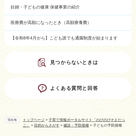
妊婦・子どもの健康 保健事業の紹介
医療費が高額になったとき（高額療養費）
【令和8年4月から】こども誰でも通園制度が始まります
見つからないときは
よくある質問と回答
トップページ
>
子育て情報ポータルサイト「のびのびそえだっ
現在地
こ」
>
目的からさがす
>
健診・予防接種
>
子どもの予防接種