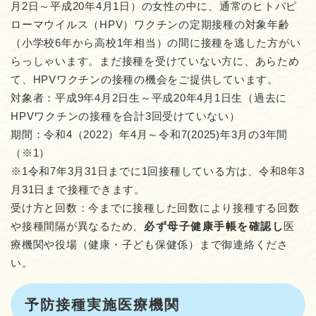
月2日～平成20年4月1日）の女性の中に、通常のヒトパピ
ローマウイルス（HPV）ワクチンの定期接種の対象年齢
（小学校6年から高校1年相当）の間に接種を逃した方がい
らっしゃいます。まだ接種を受けていない方に、あらため
て、HPVワクチンの接種の機会をご提供しています。
対象者：平成9年4月2日生～平成20年4月1日生（過去に
HPVワクチンの接種を合計3回受けていない）
期間：令和4（2022）年4月～令和7(2025)年3月の3年間
（※1）
※1令和7年3月31日までに1回接種している方は、令和8年3
月31日まで接種できます。
受け方と回数：今までに接種した回数により接種する回数
や接種間隔が異なるため、
必ず母子健康手帳を確認し
医
療機関や役場（健康・子ども保健係）まで御連絡くださ
い。
予防接種実施医療機関