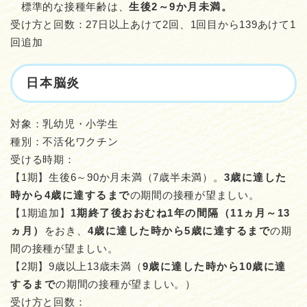
標準的な接種年齢は、
生後2～9か月未満。
受け方と回数：27日以上あけて2回、1回目から139あけて1
回追加
日本脳炎
対象：乳幼児・小学生
種別：不活化ワクチン
受ける時期：
【1期】生後6～90か月未満（7歳半未満）。
3歳に達した
時から4歳に達するまで
の期間の接種が望ましい。
【1期追加】
1期終了後おおむね1年の間隔（11ヵ月～13
ヵ月）
をおき、
4歳に達した時から5歳に達するまで
の期
間の接種が望ましい。
【2期】9歳以上13歳未満（
9歳に達した時から10歳に達
するまで
の期間の接種が望ましい。）
受け方と回数：