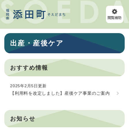
ペ
メニューを飛ばして本文へ
ー
ジ
の
先
頭
本
で
出産・産後ケア
文
す
。
おすすめ情報
2025年2月5日更新
【利用料を改定しました】産後ケア事業のご案内
お知らせ