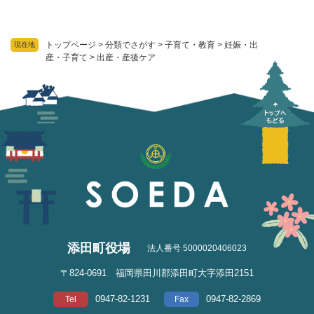
トップページ
>
分類でさがす
>
子育て・教育
>
妊娠・出
現在地
産・子育て
>
出産・産後ケア
添田町役場
法人番号 5000020406023
〒824-0691 福岡県田川郡添田町大字添田2151
0947-82-1231
0947-82-2869
Tel
Fax