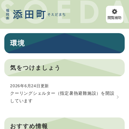
ペ
メニューを飛ばして本文へ
ー
ジ
の
先
頭
本
で
環境
文
す
。
気をつけましょう
2026年6月24日更新
クーリングシェルター（指定暑熱避難施設）を開設
しています
おすすめ情報