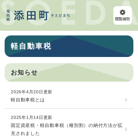
ペ
メニューを飛ばして本文へ
ー
ジ
の
先
頭
本
で
軽自動車税
文
す
。
お知らせ
2026年4月20日更新
軽自動車税とは
2025年1月14日更新
固定資産税・軽自動車税（種別割）の納付方法が拡
充されました