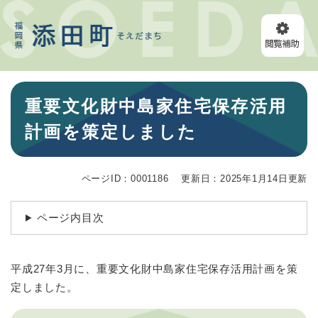
ペ
メニューを飛ばして本文へ
ー
ジ
の
先
頭
本
で
重要文化財中島家住宅保存活用
文
す
。
計画を策定しました
ページID：0001186
更新日：2025年1月14日更新
ページ内目次
平成27年3月に、重要文化財中島家住宅保存活用計画を策
定しました。