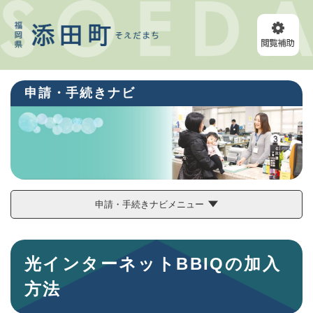
ペ
メニューを飛ばして本文へ
ー
ジ
の
先
頭
申請・手続きナビ
で
す
。
申請・手続きナビメニュー
本
光インターネットBBIQの加入
文
方法