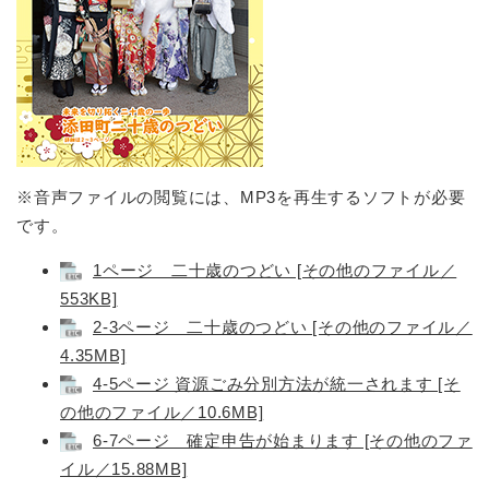
※音声ファイルの閲覧には、MP3を再生するソフトが必要
です。
1ページ 二十歳のつどい [その他のファイル／
553KB]
2-3ページ 二十歳のつどい [その他のファイル／
4.35MB]
4-5ページ 資源ごみ分別方法が統一されます [そ
の他のファイル／10.6MB]
6-7ページ 確定申告が始まります [その他のファ
イル／15.88MB]