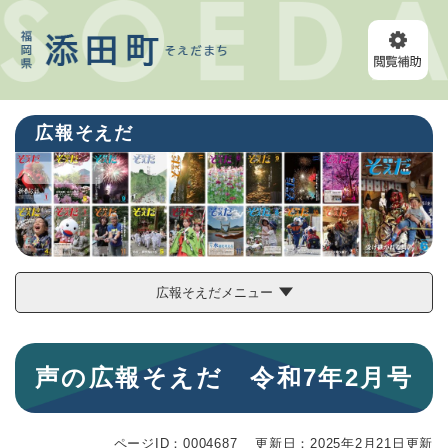
ペ
メニューを飛ばして本文へ
ー
ジ
の
先
頭
広報そえだ
で
す
。
広報そえだメニュー
本
声の広報そえだ 令和7年2月号
文
ページID：0004687
更新日：2025年2月21日更新