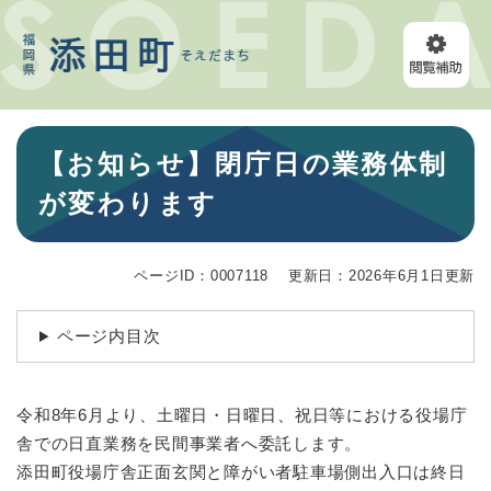
ペ
メニューを飛ばして本文へ
ー
ジ
の
先
頭
本
で
【お知らせ】閉庁日の業務体制
文
す
。
が変わります
ページID：0007118
更新日：2026年6月1日更新
ページ内目次
令和8年6月より、土曜日・日曜日、祝日等における役場庁
舎での日直業務を民間事業者へ委託します。
添田町役場庁舎正面玄関と障がい者駐車場側出入口は終日