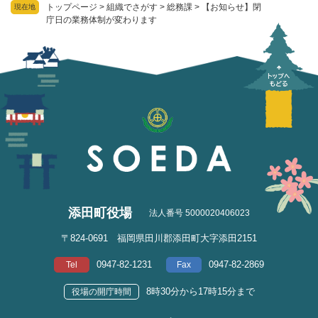
トップページ
>
組織でさがす
>
総務課
>
【お知らせ】閉
現在地
庁日の業務体制が変わります
添田町役場
法人番号 5000020406023
〒824-0691 福岡県田川郡添田町大字添田2151
0947-82-1231
0947-82-2869
Tel
Fax
8時30分から17時15分まで
役場の開庁時間