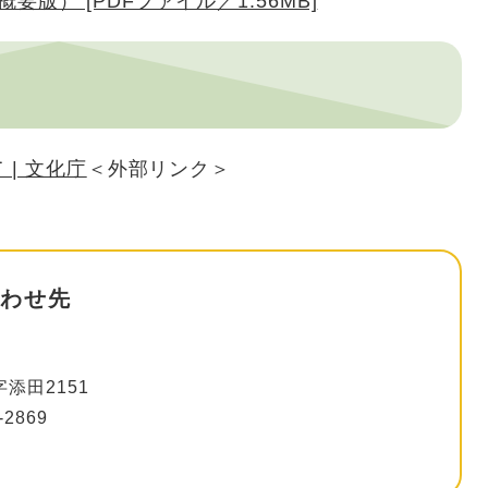
版） [PDFファイル／1.56MB]
| 文化庁
＜外部リンク＞
わせ先
添田2151
-2869