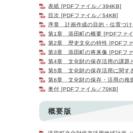
​表紙 [PDFファイル／394KB]
目次 [PDFファイル／54KB]
序章 計画作成の目的・位置づけ [
第1章 添田町の概要 [PDFファイル
第2章 歴史文化の特性 [PDFファイ
第3章 添田町の将来像 [PDFファ
第4章 文化財の保存活用の課題と方
第5章 文化財の保存活用に関する措
第6章 文化財の保存・活用の推進体
奥付 [PDFファイル／70KB]
概要版