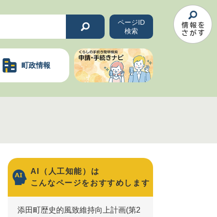
ページID
検索
町政情報
AI（人工知能）は
こんなページをおすすめします
添田町歴史的風致維持向上計画(第2