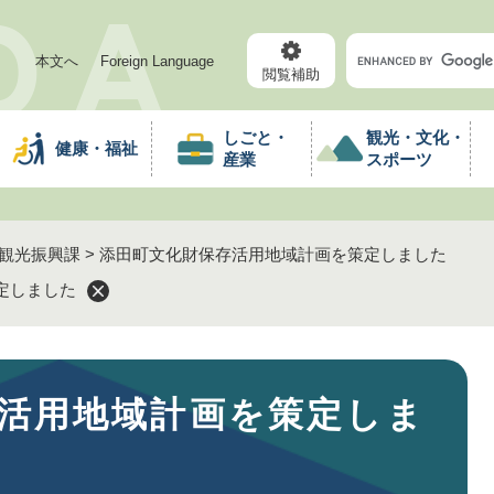
メニューを飛ばして本文へ
キ
本文へ
Foreign Language
ー
閲覧補助
ワ
ー
しごと・
観光・文化・
健康・福祉
ド
産業
スポーツ
検
索
観光振興課
>
添田町文化財保存活用地域計画を策定しました
定しました
活用地域計画を策定しま