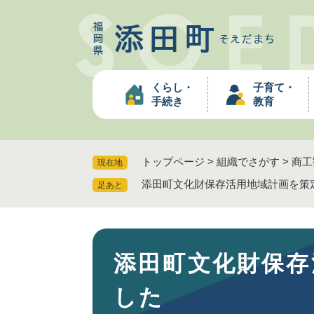
ペ
ー
ジ
の
先
くらし・
子育て・
頭
手続き
教育
で
す
。
トップページ
>
組織でさがす
>
商工
現在地
添田町文化財保存活用地域計画を策
足あと
本
添田町文化財保存
文
した