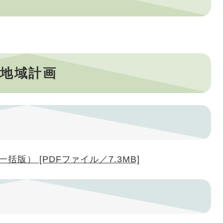
）
用地域計画
版） [PDFファイル／7.3MB]