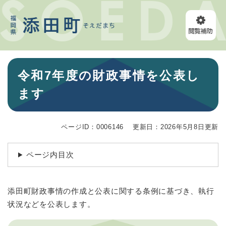
ペ
メニューを飛ばして本文へ
ー
ジ
の
先
頭
本
で
令和7年度の財政事情を公表し
文
す
。
ます
ページID：0006146
更新日：2026年5月8日更新
ページ内目次
添田町財政事情の作成と公表に関する条例に基づき、執行
状況などを公表します。