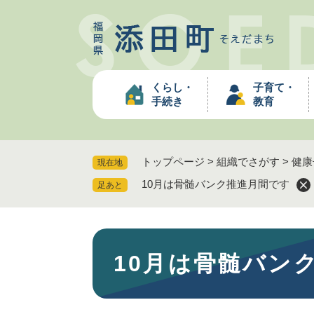
ペ
ー
ジ
の
先
くらし・
子育て・
頭
手続き
教育
で
す
。
トップページ
>
組織でさがす
>
健康
現在地
10月は骨髄バンク推進月間です
足あと
本
10月は骨髄バン
文