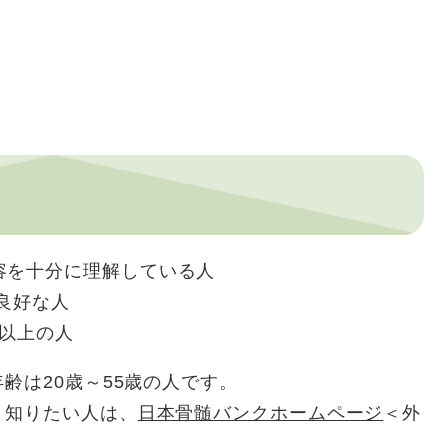
容を十分に理解している人
が良好な人
g以上の人
齢は20歳～55歳の人です。
く知りたい人は、
日本骨髄バンクホームページ
＜外