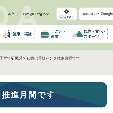
メニューを飛ばして本文へ
キ
本文へ
Foreign Language
ー
閲覧補助
ワ
ー
しごと・
観光・文化・
健康・福祉
ド
産業
スポーツ
検
索
子育て応援課
>
10月は骨髄バンク推進月間です
ク推進月間です