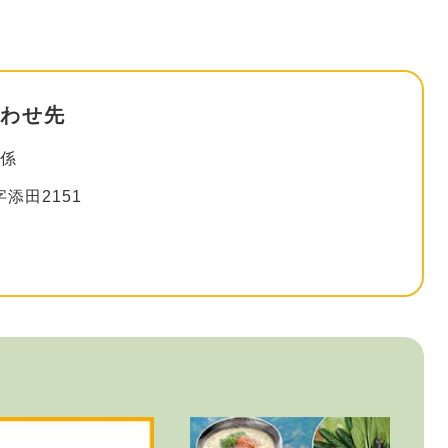
わせ先
健係
添田2151