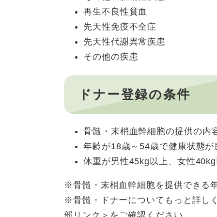
再生不良性貧血
先天性免疫不全症
先天性代謝異常疾患
その他の疾患
ドナー登録の条件
骨髄・末梢血幹細胞の提供の内
年齢が18歳～54歳で健康状態
体重が男性45kg以上、女性40k
※骨髄・末梢血幹細胞を提供できる年
※骨髄・ドナーについてもっと詳し
部リンク＞
をご確認ください。