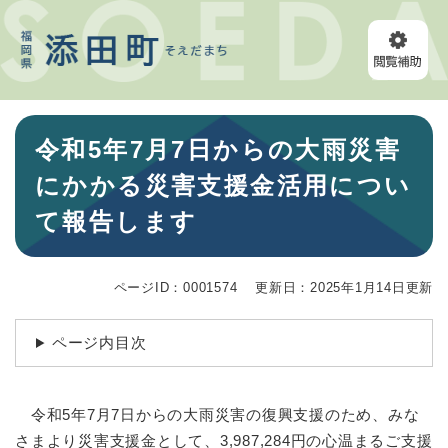
ペ
メニューを飛ばして本文へ
ー
ジ
の
先
頭
本
で
令和5年7月7日からの大雨災害
文
す
。
にかかる災害支援金活用につい
て報告します
ページID：0001574
更新日：2025年1月14日更新
ページ内目次
令和5年7月7日からの大雨災害の復興支援のため、みな
さまより災害支援金として、3,987,284円の心温まるご支援