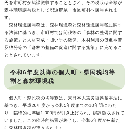
円を市町村が賦課徴収することとされ、その税収は全額が
森林環境譲与税として都道府県・市区町村へ譲与されま
す。
森林環境譲与税は、森林環境税と森林環境譲与税に関す
る法律に基づき、市町村では間伐等の「森林の整備に関す
る施策」と人材育成・担い手の確保、木材利用の促進や普
及啓発等の「森林の整備の促進に関する施策」に充てるこ
ととされています。
令和6年度以降の個人町・県民税均等
割と森林環境税
個人町・県民税の均等割は、東日本大震災復興基本法に
基づき、平成26年度から令和5年度までの10年間にわた
り、臨時的に年額1,000円が引き上げられ、賦課徴収されて
いました。この臨時的措置が終了し、令和6年度から新た
に森林環境税が導入されます。