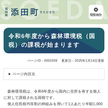
ペ
メニューを飛ばして本文へ
ー
ジ
の
先
頭
本
で
令和6年度から森林環境税（国
文
す
。
税）の課税が始まります
ページID：0001509
更新日：2025年1月14日更新
ページ内目次
森林環境税は、令和6年度から国内に住所を有する個人
に対して課税される国税です。
個人住民税均等割の枠組みを用いて1人あたり年額1,000