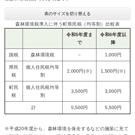
表のサイズを切り替える
森林環境税導入に伴う町県民税（均等割）比較表
令和5年度ま
令和6年度以
で
降
国税
森林環境税
－
1,000円
県民
個人住民税均等
2,000円(※)
1,500円(※)
税
割
町民
個人住民税均等
3,500円
3,000円
税
割
計
5,500円
5,500円
※平成20年度から、森林環境を保全するなどの施策に充て