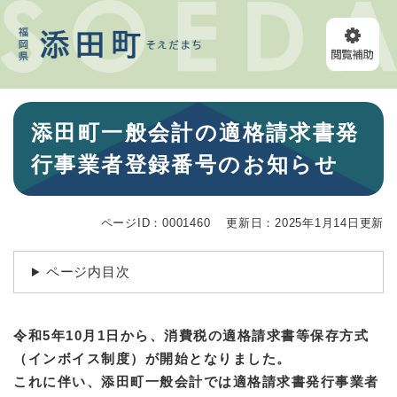
ペ
メニューを飛ばして本文へ
ー
ジ
の
先
頭
本
で
添田町一般会計の適格請求書発
文
す
。
行事業者登録番号のお知らせ
ページID：0001460
更新日：2025年1月14日更新
ページ内目次
令和5年10月1日から、消費税の適格請求書等保存方式
（インボイス制度）が開始となりました。
これに伴い、添田町一般会計では適格請求書発行事業者