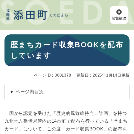
ペ
メニューを飛ばして本文へ
ー
ジ
の
先
頭
本
で
歴まちカード収集BOOKを配布
文
す
。
しています
ページID：0001378
更新日：2025年1月14日更新
ページ内目次
国から認定を受けた「歴史的風致維持向上計画」を持つ
九州地方整備局管内の14市町で配布を行っている「歴まち
カード」について、この度「カード収集BOOK」の配布を