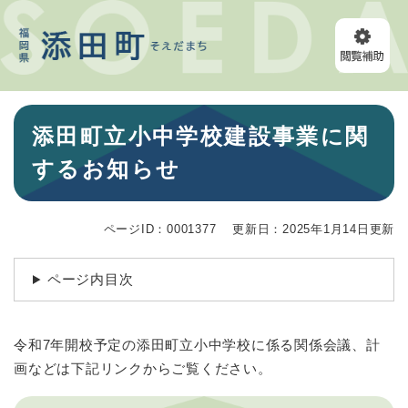
ペ
メニューを飛ばして本文へ
ー
ジ
の
先
頭
本
で
添田町立小中学校建設事業に関
文
す
。
するお知らせ
ページID：0001377
更新日：2025年1月14日更新
ページ内目次
令和7年開校予定の添田町立小中学校に係る関係会議、計
画などは下記リンクからご覧ください。