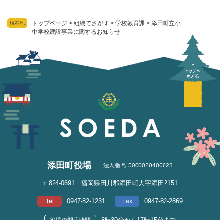
トップページ
>
組織でさがす
>
学校教育課
>
添田町立小
現在地
中学校建設事業に関するお知らせ
添田町役場
法人番号 5000020406023
〒824-0691 福岡県田川郡添田町大字添田2151
0947-82-1231
0947-82-2869
Tel
Fax
8時30分から17時15分まで