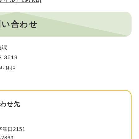
イル／297KB]
問い合わせ
発課
-3619
.lg.jp
わせ先
添田2151
-2869