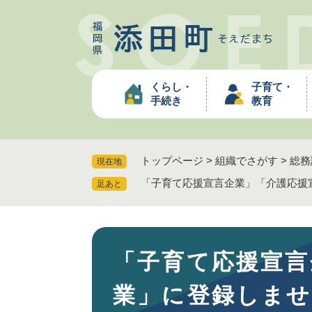
ペ
ー
ジ
の
先
くらし・
子育て・
頭
手続き
教育
で
す
。
トップページ
>
組織でさがす
>
総務
現在地
「子育て応援宣言企業」「介護応援
足あと
本
「子育て応援宣言
文
業」に登録しま