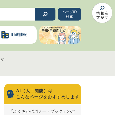
ページID
検索
町政情報
んか
AI（人工知能）は
こんなページをおすすめします
「ふくおかパパノートブック」のご