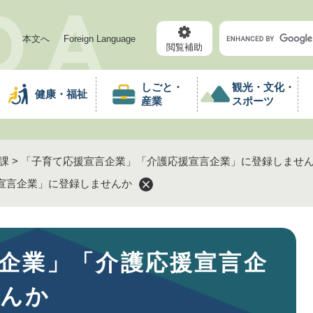
メニューを飛ばして本文へ
キ
本文へ
Foreign Language
ー
閲覧補助
ワ
ー
しごと・
観光・文化・
健康・福祉
ド
産業
スポーツ
検
索
課
>
「子育て応援宣言企業」「介護応援宣言企業」に登録しませ
宣言企業」に登録しませんか
企業」「介護応援宣言企
せんか