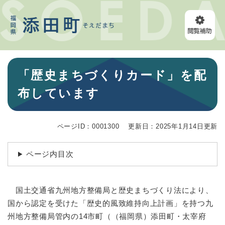
ペ
メニューを飛ばして本文へ
ー
ジ
の
先
頭
本
で
「歴史まちづくりカード」を配
文
す
。
布しています
ページID：0001300
更新日：2025年1月14日更新
ページ内目次
国土交通省九州地方整備局と歴史まちづくり法により、
国から認定を受けた「歴史的風致維持向上計画」を持つ九
州地方整備局管内の14市町（（福岡県）添田町・太宰府