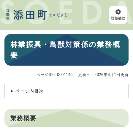
ペ
メニューを飛ばして本文へ
ー
ジ
の
先
頭
本
で
林業振興・鳥獣対策係の業務概
文
す
。
要
ページID：0001149
更新日：2026年4月1日更新
ページ内目次
業務概要