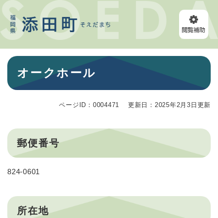
ペ
メニューを飛ばして本文へ
ー
ジ
の
先
頭
本
で
オークホール
文
す
。
ページID：0004471
更新日：2025年2月3日更新
郵便番号
824-0601
所在地