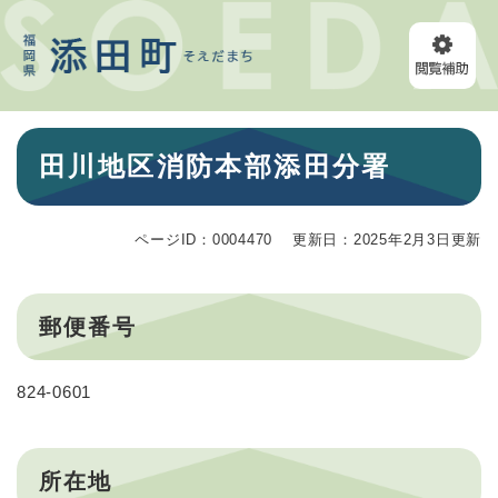
ペ
メニューを飛ばして本文へ
ー
ジ
の
先
頭
本
で
田川地区消防本部添田分署
文
す
。
ページID：0004470
更新日：2025年2月3日更新
郵便番号
824-0601
所在地