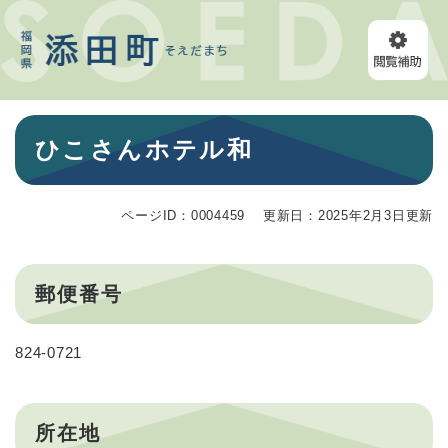
ペ
メニューを飛ばして本文へ
ー
ジ
の
先
頭
本
で
ひこさんホテル和
文
す
。
ページID：0004459
更新日：2025年2月3日更新
郵便番号
824-0721
所在地