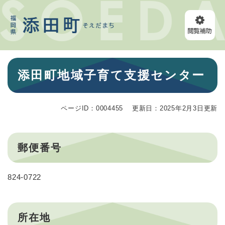
ペ
メニューを飛ばして本文へ
ー
ジ
の
先
頭
本
で
添田町地域子育て支援センター
文
す
。
ページID：0004455
更新日：2025年2月3日更新
郵便番号
824-0722
所在地