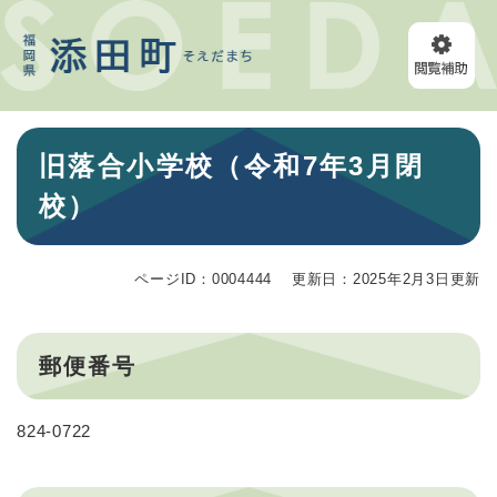
ペ
メニューを飛ばして本文へ
ー
ジ
の
先
頭
本
で
旧落合小学校（令和7年3月閉
文
す
。
校）
ページID：0004444
更新日：2025年2月3日更新
郵便番号
824-0722