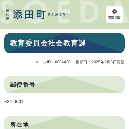
ペ
メニューを飛ばして本文へ
ー
ジ
の
先
頭
本
で
教育委員会社会教育課
文
す
。
ページID：0004426
更新日：2025年2月3日更新
郵便番号
824-0601
所在地