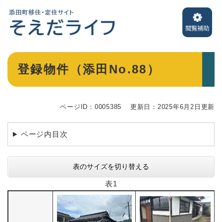
ペ
メニューを飛ばして本文へ
ー
ジ
の
先
頭
本
登録物件（添田No.88）
で
文
す
。
ページID：0005385
更新日：2025年6月2日更新
ページ内目次
表のサイズを切り替える
表1