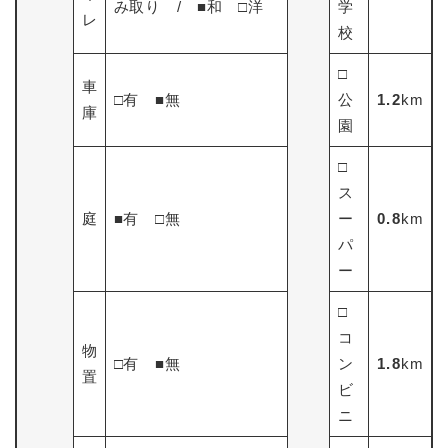
み取り / ■和 □洋
学
レ
校
□
車
□有 ■無
公
1.2
km
庫
園
□
ス
庭
■有 □無
ー
0.8
km
パ
ー
□
コ
物
□有 ■無
ン
1.8
km
置
ビ
ニ