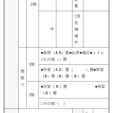
2階
要
□現
在
坪
補
修
中
■居間（
4.5
）畳■台所■風呂■トイレ
□その他（）畳
1階
■洋室（
4.5
）畳（
）畳■和室
間
（
8
）畳（
8
）畳（
６
）畳
取
り
■洋室（
６
）畳 ■和室
（
６
）畳
2階
□その他（ ）