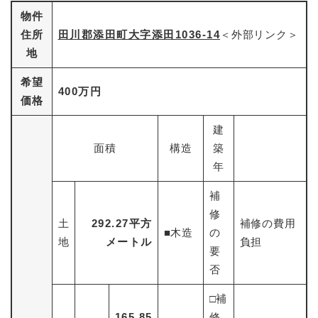
物件
住所
田川郡添田町大字添田1036-14
＜外部リンク＞
地
希望
400万円
価格
建
面積
構造
築
年
補
修
土
292.27平方
補修の費用
■木造
の
地
メートル
負担
要
否
□補
165.85
修