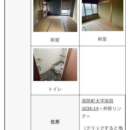
和室
和室
トイレ
添田町大字添田
1036-14
＜外部リン
ク＞
住所
（クリックすると地