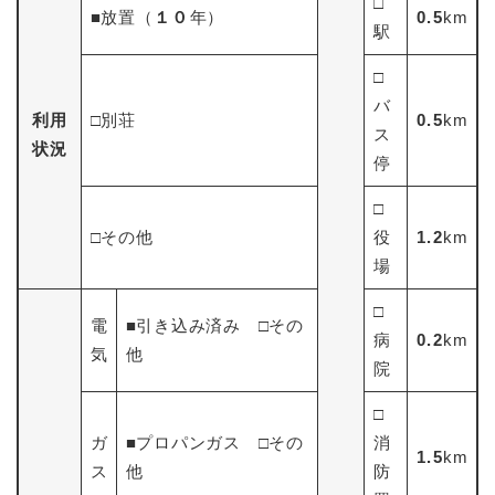
□
■放置（
１０
年）
0.5
km
駅
□
バ
利用
□別荘
0.5
km
ス
状況
停
□
□その他
役
1.2
km
場
□
電
■引き込み済み □その
病
0.2
km
気
他
院
□
ガ
■プロパンガス □その
消
1.5
km
ス
他
防