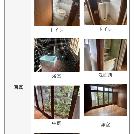
トイレ
トイレ
洗面所
浴室
写真
中庭
洋室