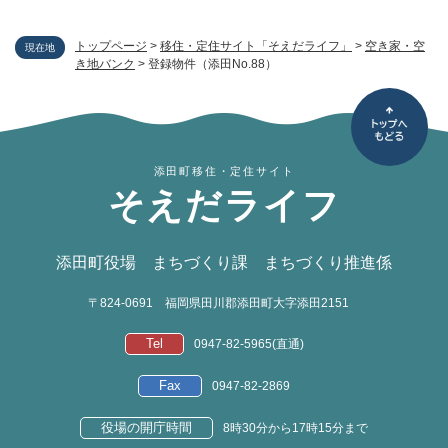
トップページ
>
移住・定住サイト「そえだライフ」
>
空き家・空
現在地
き地バンク
>
登録物件（添田No.88）
添田町移住・定住サイト
そえだライフ
添田町役場 まちづくり課 まちづくり推進係
〒824-0691
福岡県田川郡添田町大字添田2151
Tel
0947-82-5965(直通)
Fax
0947-82-2869
役場の開庁時間
8時30分から17時15分まで