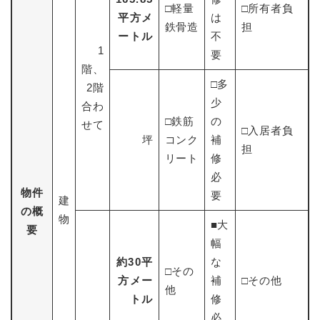
□軽量
□所有者負
平方メ
は
鉄骨造
担
ートル
不
1
要
階、
□多
2階
少
合わ
□鉄筋
の
せて
□入居者負
坪
コンク
補
担
リート
修
必
物件
要
建
の概
物
■大
要
幅
約30平
な
□その
方メー
補
□その他
他
トル
修
必