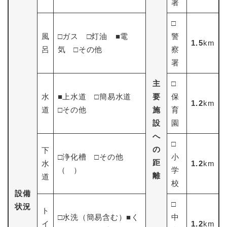
署
□
風
□ガス □灯油 ■電
警
1.5
km
呂
気 □その他
察
署
主
□
水
■上水道 □簡易水道
要
保
1.2
km
道
□その他
施
育
設
園
へ
□
の
下
□浄化槽 □その他
小
距
水
1.2
km
（ ）
学
離
道
校
設備
□
状況
ト
□水洗（簡易含む）■く
中
イ
1.2
km