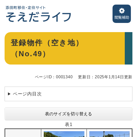
ペ
メニューを飛ばして本文へ
ー
ジ
の
先
頭
本
登録物件（空き地）
で
文
す
（No.49）
。
ページID：0001340
更新日：2025年1月14日更新
ページ内目次
表のサイズを切り替える
表1