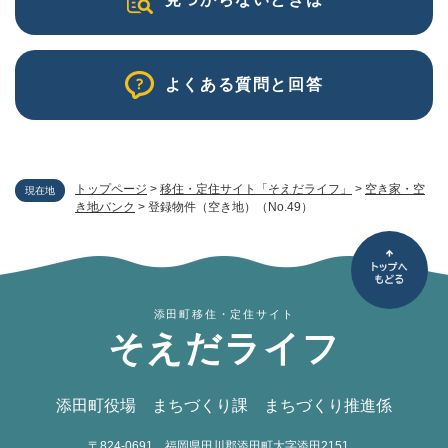
よくある質問と回答
トップページ
>
移住・定住サイト「そえだライフ」
>
空き家・空
現在地
き地バンク
>
登録物件（空き地）（No.49）
添田町移住・定住サイト
そえだライフ
添田町役場 まちづくり課 まちづくり推進係
〒824-0691
福岡県田川郡添田町大字添田2151