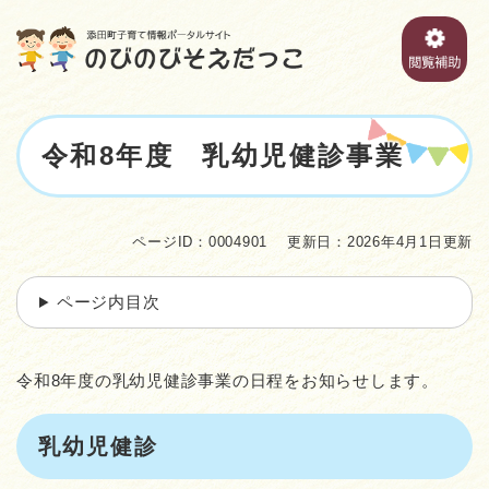
ペ
メニューを飛ばして本文へ
ー
ジ
の
先
頭
本
で
令和8年度 乳幼児健診事業
文
す
。
ページID：0004901
更新日：2026年4月1日更新
ページ内目次
令和8年度の乳幼児健診事業の日程をお知らせします。
乳幼児健診