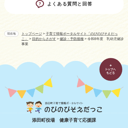
よくある質問と回答
トップページ
>
子育て情報ポータルサイト「のびのびそえだっ
現在地
こ」
>
目的からさがす
>
健診・予防接種
>
令和8年度 乳幼児健診
事業
添田町役場
健康子育て応援課