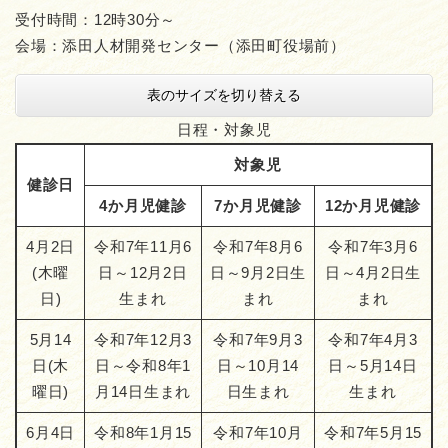
受付時間：12時30分～
会場：添田人材開発センター（添田町役場前）
表のサイズを切り替える
日程・対象児
対象児
健診日
4か月児健診
7か月児健診
12か月児健診
4月2日
令和7年11月6
令和7年8月6
令和7年3月6
(木曜
日～12月2日
日～9月2日生
日～4月2日生
日)
生まれ
まれ
まれ
5月14
令和7年12月3
令和7年9月3
令和7年4月3
日(木
日～令和8年1
日～10月14
日～5月14日
曜日)
月14日生まれ
日生まれ
生まれ
6月4日
令和8年1月15
令和7年10月
令和7年5月15