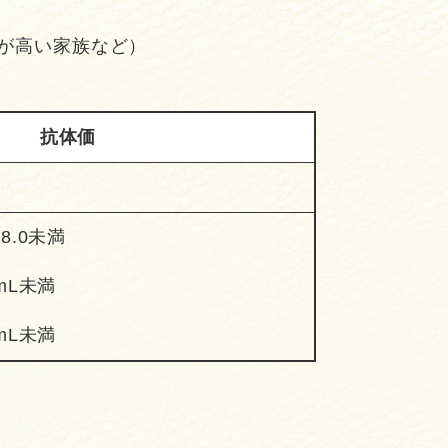
が高い家族など）
抗体価
8.0未満
／mL未満
／mL未満