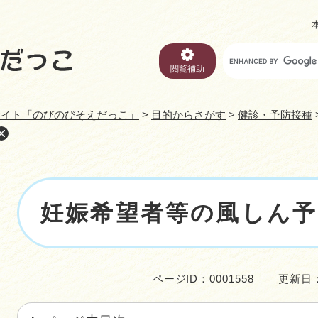
メニューを飛ばして本文へ
キ
ー
閲覧補助
ワ
ー
サイト「のびのびそえだっこ」
>
目的からさがす
>
健診・予防接種
ド
検
索
本
妊娠希望者等の風しん予
文
ページID：0001558
更新日：