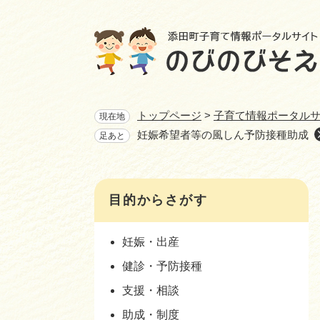
ペ
ー
ジ
の
先
頭
で
トップページ
>
子育て情報ポータル
現在地
す
妊娠希望者等の風しん予防接種助成
足あと
。
目的からさがす
妊娠・出産
健診・予防接種
支援・相談
助成・制度