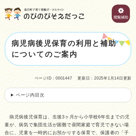
ペ
メニューを飛ばして本文へ
ー
ジ
の
先
頭
本
で
病児病後児保育の利用と補助
文
す
についてのご案内
。
ページID：0001447
更新日：2025年1月14日更新
ページ内目次
病児病後児保育は、生後3ヶ月から小学校6年生までの児
童が、病気で集団生活が困難で昼間家庭で育児できない場
合に、児童を一時的にお預かりする保育で、保護者の「子