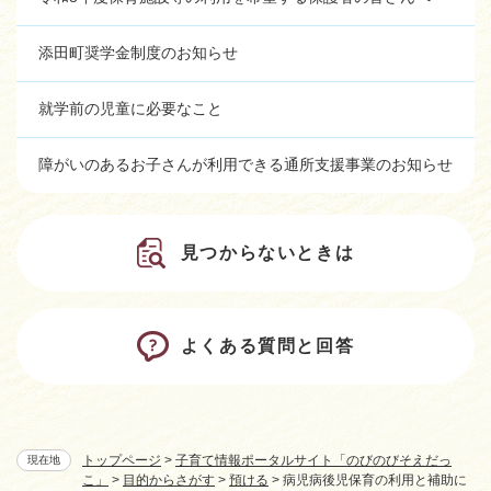
添田町奨学金制度のお知らせ
就学前の児童に必要なこと
障がいのあるお子さんが利用できる通所支援事業のお知らせ
見つからないときは
よくある質問と回答
トップページ
>
子育て情報ポータルサイト「のびのびそえだっ
現在地
こ」
>
目的からさがす
>
預ける
>
病児病後児保育の利用と補助に