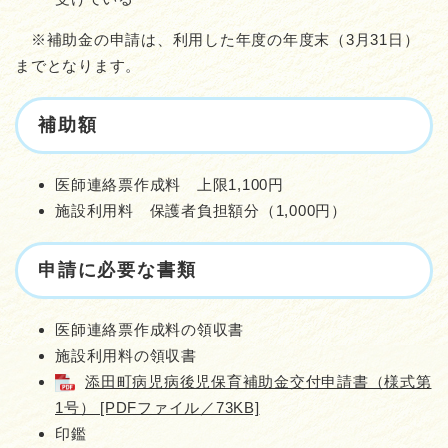
※補助金の申請は、利用した年度の年度末（3月31日）
までとなります。
補助額
医師連絡票作成料 上限1,100円
施設利用料 保護者負担額分（1,000円）
申請に必要な書類
医師連絡票作成料の領収書
施設利用料の領収書
添田町病児病後児保育補助金交付申請書（様式第
1号） [PDFファイル／73KB]
印鑑