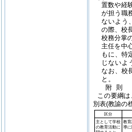
置数や経
が担う職
ないよう
の際、校
校務分掌
主任を中
もに、特
じないよ
なお、校
と。
附
則
この要綱は
別表
(教諭の
区分
主として学校
教育
の教育活動に
導に