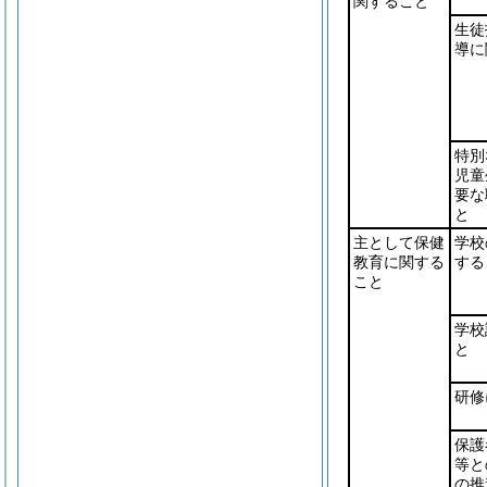
関すること
生徒
導に
特別
児童
要な
と
主として保健
学校
教育に関する
する
こと
学校
と
研修
保護
等と
の推