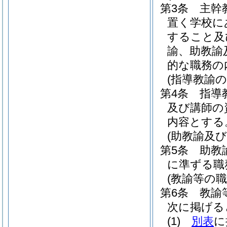
第3条
主幹
置く学校に
すること及
諭、助教諭
的な職務の
(指導教諭
第4条
指導
及び講師の
内容とする
(助教諭及
第5条
助教
に準ずる職
(教諭等の
第6条
教諭
次に掲げる
(1)
別表
に