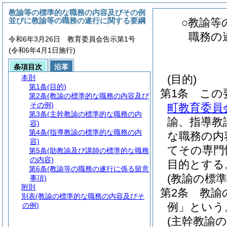
教諭等の標準的な職務の内容及びその例
並びに教諭等の職務の遂行に関する要綱
○教諭等
職務の
令和6年3月26日 教育委員会告示第1号
(令和6年4月1日施行)
条項目次
沿革
(目的)
本則
第1条
(目的)
第1条
この
第2条
(教諭の標準的な職務の内容及び
その例)
町教育委員
第3条
(主幹教諭の標準的な職務の内
諭、指導教
容)
第4条
(指導教諭の標準的な職務の内
な職務の内
容)
てその専門
第5条
(助教諭及び講師の標準的な職務
の内容)
目的とする
第6条
(教諭等の職務の遂行に係る留意
(教諭の標
事項)
附則
第2条
教諭
別表
(教諭の標準的な職務の内容及びそ
例」という
の例)
(主幹教諭