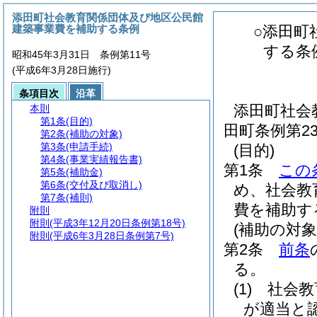
添田町社会教育関係団体及び地区公民館
建築事業費を補助する条例
○添田町
する条
昭和45年3月31日 条例第11号
(平成6年3月28日施行)
条項目次
沿革
添田町社会
本則
第1条
(目的)
田町条例第2
第2条
(補助の対象)
第3条
(申請手続)
(目的)
第4条
(事業実績報告書)
第1条
この
第5条
(補助金)
第6条
(交付及び取消し)
め、社会教
第7条
(補則)
費を補助す
附則
附則
(平成3年12月20日条例第18号)
(補助の対象
附則
(平成6年3月28日条例第7号)
第2条
前条
る。
(1)
社会教
が適当と