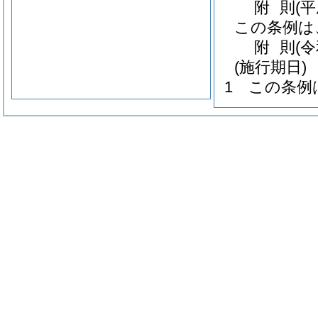
附
則
(
この条例は
附
則
(
(施行期日)
1
この条例