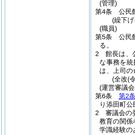
(管理)
第4条
公民
(繰下げ
(職員)
第5条
公民
る。
2
館長は、
な事務を統
は、上司の
(全改(
(運営審議会
第6条
第2
り添田町公
2
審議会の
教育の関係
学識経験の