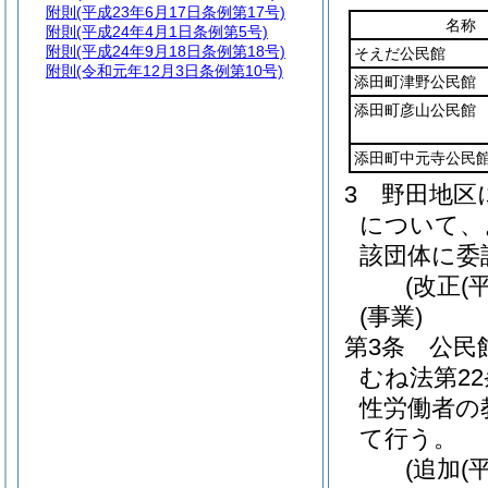
附則
(平成23年6月17日条例第17号)
名称
附則
(平成24年4月1日条例第5号)
附則
(平成24年9月18日条例第18号)
そえだ公民館
附則
(令和元年12月3日条例第10号)
添田町津野公民館
添田町彦山公民館
添田町中元寺公民
3
野田地区
について、
該団体に委
(改正(
(事業)
第3条
公民
むね法第2
性労働者の
て行う。
(追加(