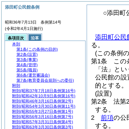
添田町公民館条例
○添田町
昭和36年7月13日 条例第14号
(令和2年4月1日施行)
添田町公民館
条項目次
沿革
る。
本則
第1条
(この条例の目的)
(この条例の
第2条
(設置)
第3条
(事業)
第1条
この
第4条
(管理)
「法」とい
第5条
(職員)
第6条
(運営審議会)
公民館の設
第7条
(教育委員会規則への委任)
的とする。
附則
附則
(昭和37年7月18日条例第16号)
(設置)
附則
(昭和42年10月9日条例第16号)
第2条
法第
附則
(昭和46年3月16日条例第2号)
附則
(昭和54年3月30日条例第11号)
する。
附則
(昭和55年3月27日条例第1号)
2
前項
の公
附則
(昭和56年3月16日条例第7号)
附則
(昭和57年3月31日条例第4号)
する。
附則
(昭和63年3月30日条例第3号)