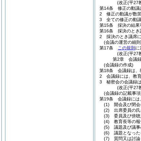
(改正(平27
第14条
修正の動議
2
修正の動議が数
3
全ての修正の動
第15条
採決の結果
第16条
採決のとき
2
採決のとき議席
(会議の運営の細則
第17条
この規則
に
(改正(平27
第2章
会議
(会議録の作成)
第18条
会議録は、
2
会議録には、教
3
秘密会の会議録
(改正(平27
(会議録の記載事項
第19条
会議録には
(1)
開会及び閉会
(2)
出席委員の氏
(3)
委員及び傍聴
(4)
教育長等の報
(5)
議題及び議事
(6)
議題となった
(7)
質問又は討論