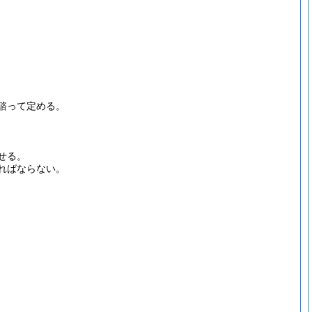
諮って定める。
せる。
ればならない。