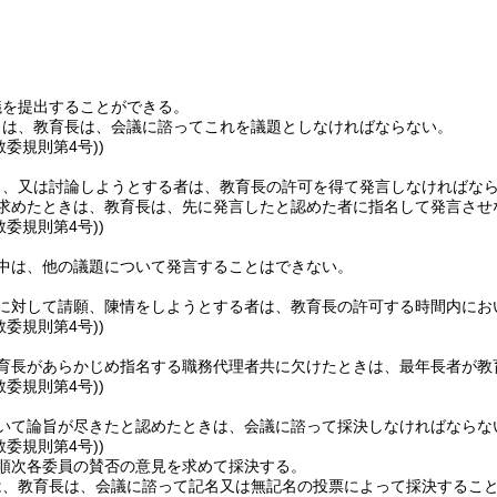
議を提出することができる。
きは、教育長は、会議に諮ってこれを議題としなければならない。
教委規則第4号))
し、又は討論しようとする者は、教育長の許可を得て発言しなければな
を求めたときは、教育長は、先に発言したと認めた者に指名して発言させ
教委規則第4号))
議中は、他の議題について発言することはできない。
に対して請願、陳情をしようとする者は、教育長の許可する時間内にお
教委規則第4号))
育長があらかじめ指名する職務代理者共に欠けたときは、最年長者が教
教委規則第4号))
いて論旨が尽きたと認めたときは、会議に諮って採決しなければならな
教委規則第4号))
順次各委員の賛否の意見を求めて採決する。
は、教育長は、会議に諮って記名又は無記名の投票によって採決するこ