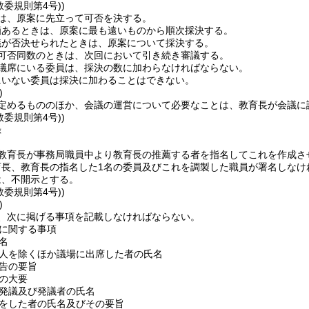
教委規則第4号))
は、原案に先立って可否を決する。
箇あるときは、原案に最も遠いものから順次採決する。
議が否決せられたときは、原案について採決する。
可否同数のときは、次回において引き続き審議する。
議席にいる委員は、採決の数に加わらなければならない。
にいない委員は採決に加わることはできない。
)
定めるもののほか、会議の運営について必要なことは、教育長が会議に
教委規則第4号))
録
教育長が事務局職員中より教育長の推薦する者を指名してこれを作成さ
育長、教育長の指名した1名の委員及びこれを調製した職員が署名しなけ
は、不開示とする。
教委規則第4号))
)
、次に掲げる事項を記載しなければならない。
に関する事項
名
人を除くほか議場に出席した者の氏名
告の要旨
の大要
発議及び発議者の氏名
をした者の氏名及びその要旨