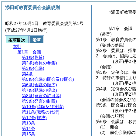
添田町教育委員会会議規則
○添田町教育
昭和27年10月1日 教育委員会規則第1号
第1章
会議
(平成27年4月1日施行)
(趣旨)
第1条
教育委員会
条項目次
沿革
(委員の参集)
本則
第2条
委員は、招
第1章
会議
2
委員は、招集に
第1条
(趣旨)
(改正(平27
第2条
(委員の参集)
(会議)
第3条
(会議)
第3条
定例会は、毎
第4条
2
特殊の事情によ
第5条
(会議の開会及び閉会)
(改正(平27
第6条
(会議の順序)
第4条
定例会及び臨
第7条
(動議の提出)
(改正(平27
第8条
(発言の許可等)
(会議の開会及び閉
第9条
(発言の制限)
第5条
開会及び閉
第10条
(請願及び陳情)
(改正(平27
第11条
(職務の代行)
(会議の順序)
第12条
(採決)
第6条
会議は、お
第13条
(1)
開会
第14条
(2)
前会会議録の
第15条