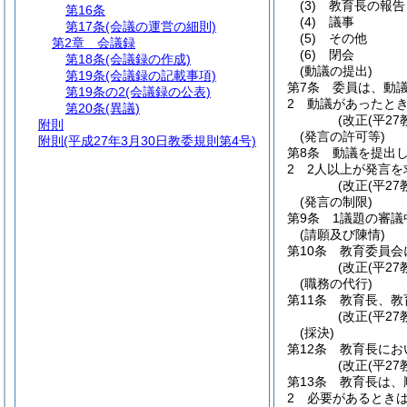
(3)
教育長の報告
第16条
(4)
議事
第17条
(会議の運営の細則)
(5)
その他
第2章
会議録
(6)
閉会
第18条
(会議録の作成)
(動議の提出)
第19条
(会議録の記載事項)
第7条
委員は、動
第19条の2
(会議録の公表)
2
動議があったと
第20条
(異議)
(改正(平27
附則
(発言の許可等)
附則
(平成27年3月30日教委規則第4号)
第8条
動議を提出
2
2人以上が発言
(改正(平27
(発言の制限)
第9条
1議題の審
(請願及び陳情)
第10条
教育委員会
(改正(平27
(職務の代行)
第11条
教育長、教
(改正(平27
(採決)
第12条
教育長にお
(改正(平27
第13条
教育長は、
2
必要があるとき