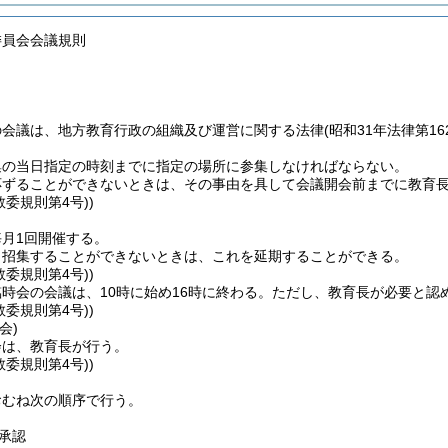
委員会会議規則
の会議は、地方教育行政の組織及び運営に関する法律
(昭和31年法律第16
集の当日指定の時刻までに指定の場所に参集しなければならない。
応ずることができないときは、その事由を具して会議開会前までに教育
教委規則第4号))
月1回開催する。
り招集することができないときは、これを延期することができる。
教委規則第4号))
時会の会議は、10時に始め16時に終わる。
ただし、教育長が必要と認
教委規則第4号))
会)
会は、教育長が行う。
教委規則第4号))
おむね次の順序で行う。
承認