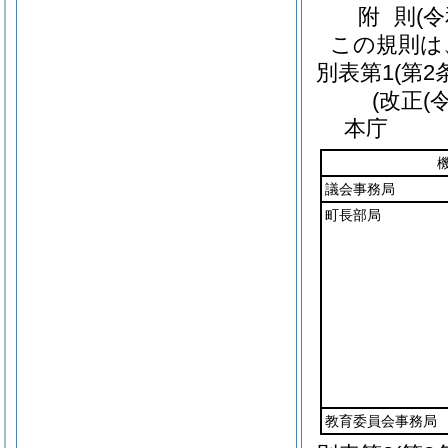
附
則
(
この規則は
別表第1
(第2
(改正(
本庁
議会事務局
町長部局
教育委員会事務局