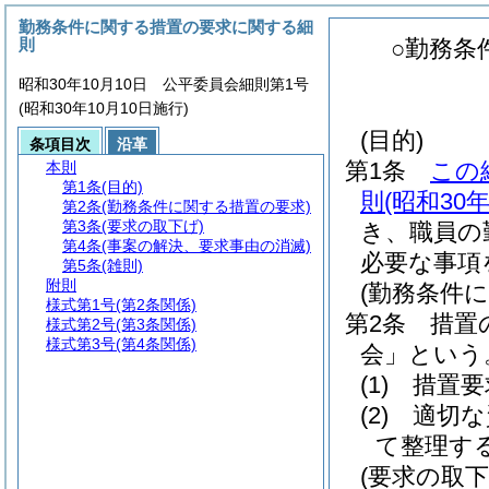
勤務条件に関する措置の要求に関する細
則
○勤務条
昭和30年10月10日 公平委員会細則第1号
(昭和30年10月10日施行)
(目的)
条項目次
沿革
第1条
この
本則
第1条
(目的)
則
(昭和30
第2条
(勤務条件に関する措置の要求)
第3条
(要求の取下げ)
き、職員の
第4条
(事案の解決、要求事由の消滅)
必要な事項
第5条
(雑則)
附則
(勤務条件
様式第1号
(第2条関係)
第2条
措置
様式第2号
(第3条関係)
様式第3号
(第4条関係)
会」という
(1)
措置要
(2)
適切な
て整理す
(要求の取下