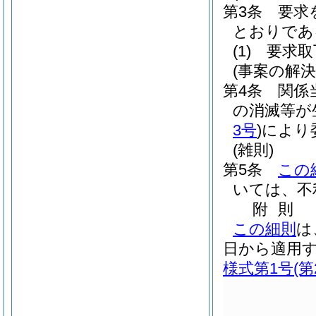
第3条
要求
とおりであ
(1)
要求取
(事案の解
第4条
関係
の消滅等が
3号
)
により
(雑則)
第5条
この
いては、不
附
則
この細則
は
日から適用
様式第1号
(