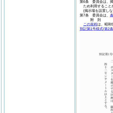
第6条
委員会は、
ため利用すること
(掲示場を設置しな
第7条
委員会は、
附
則
この規程
は、昭和
別記第1号様式
(第2