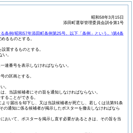
昭和58年3月15日
添田町選挙管理委員会訓令第1号
する条例
(昭和57年添田町条例第25号。以下「条例」という。)
第4条
定めるものとする。
を設置するものとする。
ない。
に一連番号を表示しなければならない。
番号の区画とする。
ない。
きは、当該候補者にその旨を通知しなければならない。
去することができる。
定により届出を却下し、又は当該候補者が死亡し、若しくは法第91条
、その通知に係る候補者が掲示したポスターを撤去しなければなら
合において、ポスターを掲示し直す必要があるときは、その旨を当