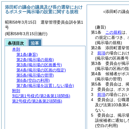
添田町の議会の議員及び長の選挙におけ
るポスター掲示場の設置に関する規程
○添田町の議
昭和58年3月15日 選挙管理委員会訓令第1
(趣旨)
号
第1条
この規程
は
(昭和58年3月15日施行)
の規定に基づき、
(掲示場の規格)
条項目次
沿革
第2条
添田町選挙
本則
2
前項
の場合にお
第1条
(趣旨)
(掲示場の区画番号
第2条
(掲示場の規格)
第3条
委員会が掲
第3条
(掲示場の区画番号)
(掲示場の区画の指
第4条
(掲示場の区画の指定)
第4条
候補者がポ
第5条
(掲示場の管理)
(掲示場の管理)
第6条
(空白の利用)
第5条
委員会は、
第7条
(掲示場を設置しない場合)
2
委員会は、ポス
附則
3
前項
の場合にお
別記第1号様式
(第2条第1項関係)
4
委員会は、公職
第2号様式
(第2条第2項関係)
及び法第103条
ない。
5
委員会は、掲示
該候補者に通知し
(空白の利用)