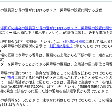
会の議員及び長の選挙におけるポスター掲示場の設置に関する規程
、
添田町の議会の議員及び長の選挙におけるポスター掲示場の設置に関
ポスター掲示場
(以下「掲示場」という。)
の設置に関し、必要な事項を
管理委員会
(以下「委員会」という。)
は、
別記第1号様式
に準じて掲示場
ける掲示場の設置場所の告示は、
別記第2号様式
に準じてしなければなら
)
示場の区画に表示する番号は、区画の右上段から右下段の順に、順次左
定)
スターを掲示することができる掲示場の区画は、立候補の届出順位と同
掲示場の管理について、善良な管理者としての注意を払わなければなら
ターが
前条
に規定する区画以外の区画に掲示されていることを知ったと
いて、当該候補者が撤去に応じないときは、委員会は当該ポスターを撤
選挙法
(昭和25年法律第100号。以下「法」という。)
第86条第9項の規
第4項の規定に該当するに至った旨の通知を当該選挙長から受けたときは
場の破損等を知ったときは、速やかに補修しなければならない。
この場
なければならない。