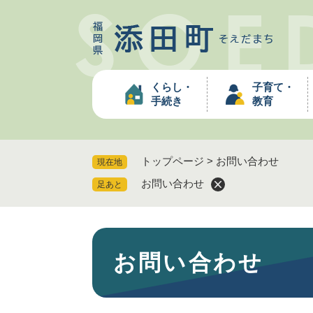
ペ
ー
ジ
の
先
くらし・
子育て・
頭
手続き
教育
で
す
。
トップページ
>
お問い合わせ
現在地
お問い合わせ
足あと
本
お問い合わせ
文