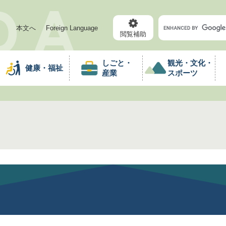
メニューを飛ばして本文へ
キ
本文へ
Foreign Language
ー
閲覧補助
ワ
ー
しごと・
観光・文化・
健康・福祉
ド
産業
スポーツ
検
索