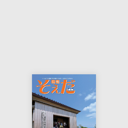
本
印
文
刷
用
ペ
ー
ジ