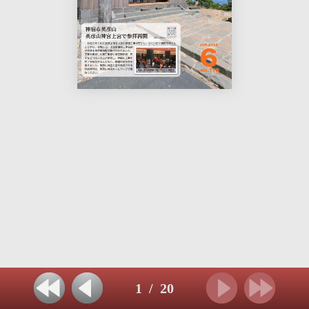
1
/
20